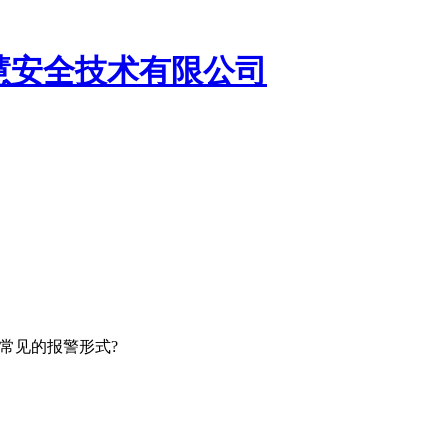
慧安全技术有限公司
常见的报警形式?