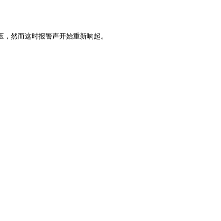
压，然而这时报警声开始重新响起。