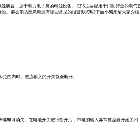
源装置，属于电力电子类的电源设备。 EPS主要配用于消防行业的电气
的标准。那么消防应急电源有哪些常见的报警形式呢?下面小编来给大家介绍
5Hz范围内时。整流输入的开关就会断开。
键即可消失。在电池开关进行断开后，市电的输入异常整流器开始关闭