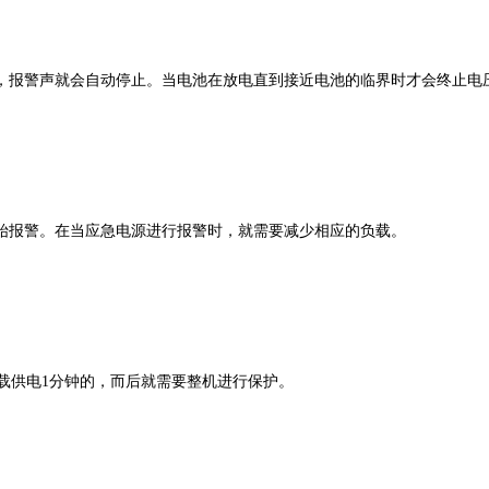
报警声就会自动停止。当电池在放电直到接近电池的临界时才会终止电
报警。在当应急电源进行报警时，就需要减少相应的负载。
载供电1分钟的，而后就需要整机进行保护。