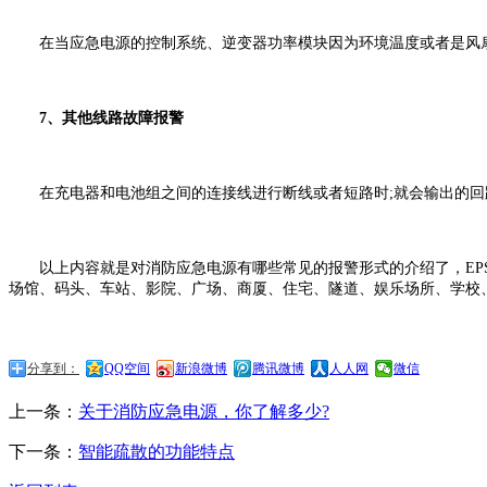
在当应急电源的控制系统、逆变器功率模块因为环境温度或者是风扇
7、其他线路故障报警
在充电器和电池组之间的连接线进行断线或者短路时;就会输出的回路
以上内容就是对消防应急电源有哪些常见的报警形式的介绍了，EPS
场馆、码头、车站、影院、广场、商厦、住宅、隧道、娱乐场所、学校
分享到：
QQ空间
新浪微博
腾讯微博
人人网
微信
上一条：
关于消防应急电源，你了解多少?
下一条：
智能疏散的功能特点