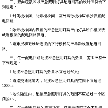
二、竖向疏散区域应急照明灯具配电回路的设计应符合下
列规定：
1 封闭楼梯间、防烟楼梯间、室外疏散楼梯应单独设置配
电回路;
2 敞开楼梯间内设置的应急照明灯具应由灯具所在楼层或
就近楼层的配电回路供电。
3 避难层和避难层连接的下行楼梯间应单独设置配电回
路。
三、任一配电回路配接应急照明灯具的数量、范围应符合
下列规定：
1 配接应急照明灯具的数量不宜超过60只;
2 道路交通隧道内，配接应急照明灯具的范围不宜超过
1000m;
3 地铁隧道内，配接应急照明灯具的范围不应超过一个区
间的1/2。
四、任一配电回路的额定功率、额定电流应符合下列规