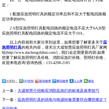
定：
1 配接应急照明灯具的额定功率总和不应大于配电回路额
定功率的80%;
2 A型应急照明灯具配电回路的额定电流不应大于6A;B型
应急照明灯具配电回路的额定电流不应大于10A。
以上内容就和大家分享到这里，如果想要了解更多关于
应
急照明灯具
的相关内容，请关注大成智慧应急照明灯具厂家网
站(http://www.dachengzhihui.com/)，我们会定期更新内容;如果
想要了解应急照明灯具价格、消防应急灯价格、照明灯价格，
欢迎来电咨询!咨询热线：133-4298-2185
分享到：
QQ空间
新浪微博
腾讯微博
人人网
微信
上一条：
大成智慧介绍购买消防应急灯的标准及保养技巧
下一条：
应急照明灯具的供电与电源转换需要符合哪些规定？
返回列表