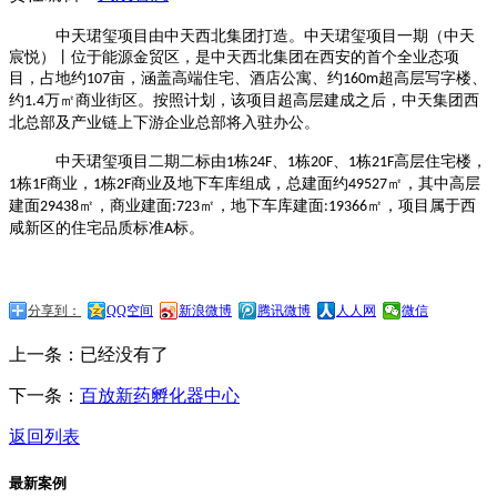
中天珺玺项目由中天西北集团打造。中天珺玺项目一期（中天
宸悦）丨位于能源金贸区，是中天西北集团在西安的首个全业态项
目，占地约
亩，涵盖高端住宅、酒店公寓、约
超高层写字楼、
107
160m
约
万㎡商业街区。按照计划，该项目超高层建成之后，中天集团西
1.4
北总部及产业链上下游企业总部将入驻办公。
中天珺玺项目二期二标由
栋
、
栋
、
栋
高层住宅楼，
1
24F
1
20F
1
21F
栋
商业，
栋
商业及地下车库组成，总建面约
㎡，其中高层
1
1F
1
2F
49527
建面
㎡，商业建面
㎡，地下车库建面
㎡，项目属于西
29438
:723
:19366
咸新区的住宅品质标准
标。
A
分享到：
QQ空间
新浪微博
腾讯微博
人人网
微信
上一条：已经没有了
下一条：
百放新药孵化器中心
返回列表
最新案例