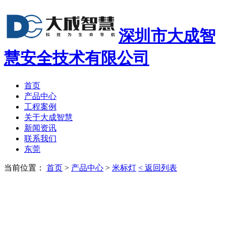
深圳市大成智
慧安全技术有限公司
首页
产品中心
工程案例
关于大成智慧
新闻资讯
联系我们
东莞
当前位置：
首页
>
产品中心
>
米标灯
< 返回列表