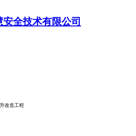
慧安全技术有限公司
升改造工程