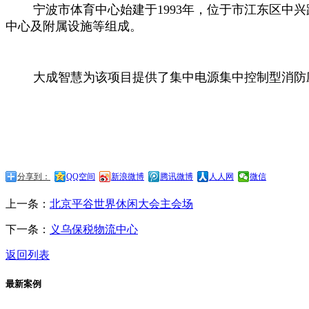
宁波市体育中心始建于1993年，位于市江东区中兴
中心及附属设施等组成。
大成智慧为该项目提供了集中电源集中控制型消防
分享到：
QQ空间
新浪微博
腾讯微博
人人网
微信
上一条：
北京平谷世界休闲大会主会场
下一条：
义乌保税物流中心
返回列表
最新案例